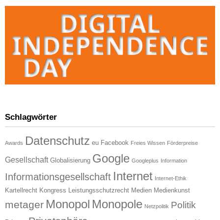
Schlagwörter
Datenschutz
eu
Facebook
Awards
Freies Wissen
Förderpreise
Google
Gesellschaft
Globalisierung
Googleplus
Information
Internet
Informationsgesellschaft
Internet-Ethik
Kartellrecht
Kongress
Leistungsschutzrecht
Medien
Medienkunst
Monopol
Monopole
metager
Politik
Netzpolitik