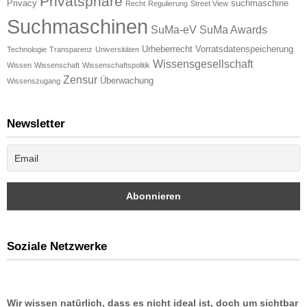
Privatsphäre
Privacy
suchmaschine
Recht
Regulierung
Street View
Suchmaschinen
SuMa-eV
SuMa Awards
Urheberrecht
Vorratsdatenspeicherung
Technologie
Transparenz
Universitäten
Wissensgesellschaft
Wissen
Wissenschaft
Wissenschaftspolitik
Zensur
Überwachung
Wissenszugang
Newsletter
Soziale Netzwerke
Wir wissen natürlich, dass es nicht ideal ist, doch um sichtbar