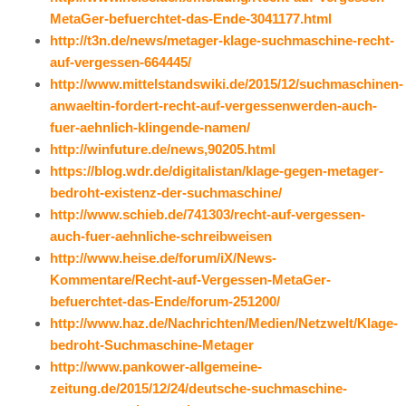
MetaGer-befuerchtet-das-Ende-3041177.html
http://t3n.de/news/metager-klage-suchmaschine-recht-
auf-vergessen-664445/
http://www.mittelstandswiki.de/2015/12/suchmaschinen-
anwaeltin-fordert-recht-auf-vergessenwerden-auch-
fuer-aehnlich-klingende-namen/
http://winfuture.de/news,90205.html
https://blog.wdr.de/digitalistan/klage-gegen-metager-
bedroht-existenz-der-suchmaschine/
http://www.schieb.de/741303/recht-auf-vergessen-
auch-fuer-aehnliche-schreibweisen
http://www.heise.de/forum/iX/News-
Kommentare/Recht-auf-Vergessen-MetaGer-
befuerchtet-das-Ende/forum-251200/
http://www.haz.de/Nachrichten/Medien/Netzwelt/Klage-
bedroht-Suchmaschine-Metager
http://www.pankower-allgemeine-
zeitung.de/2015/12/24/deutsche-suchmaschine-