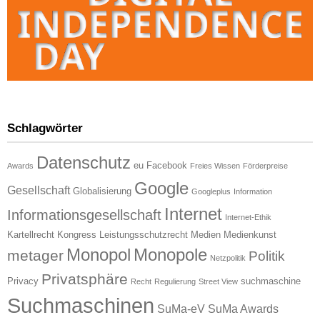
Schlagwörter
Datenschutz
eu
Facebook
Awards
Freies Wissen
Förderpreise
Google
Gesellschaft
Globalisierung
Googleplus
Information
Internet
Informationsgesellschaft
Internet-Ethik
Kartellrecht
Kongress
Leistungsschutzrecht
Medien
Medienkunst
Monopol
Monopole
metager
Politik
Netzpolitik
Privatsphäre
Privacy
suchmaschine
Recht
Regulierung
Street View
Suchmaschinen
SuMa-eV
SuMa Awards