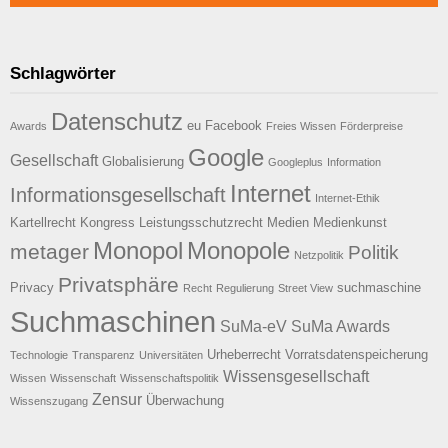
Schlagwörter
Datenschutz
eu
Facebook
Awards
Freies Wissen
Förderpreise
Google
Gesellschaft
Globalisierung
Googleplus
Information
Internet
Informationsgesellschaft
Internet-Ethik
Kartellrecht
Kongress
Leistungsschutzrecht
Medien
Medienkunst
Monopol
Monopole
metager
Politik
Netzpolitik
Privatsphäre
Privacy
suchmaschine
Recht
Regulierung
Street View
Suchmaschinen
SuMa-eV
SuMa Awards
Urheberrecht
Vorratsdatenspeicherung
Technologie
Transparenz
Universitäten
Wissensgesellschaft
Wissen
Wissenschaft
Wissenschaftspolitik
Zensur
Überwachung
Wissenszugang