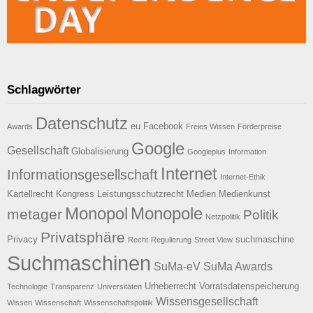
Schlagwörter
Datenschutz
eu
Facebook
Awards
Freies Wissen
Förderpreise
Google
Gesellschaft
Globalisierung
Googleplus
Information
Internet
Informationsgesellschaft
Internet-Ethik
Kartellrecht
Kongress
Leistungsschutzrecht
Medien
Medienkunst
Monopol
Monopole
metager
Politik
Netzpolitik
Privatsphäre
Privacy
suchmaschine
Recht
Regulierung
Street View
Suchmaschinen
SuMa-eV
SuMa Awards
Urheberrecht
Vorratsdatenspeicherung
Technologie
Transparenz
Universitäten
Wissensgesellschaft
Wissen
Wissenschaft
Wissenschaftspolitik