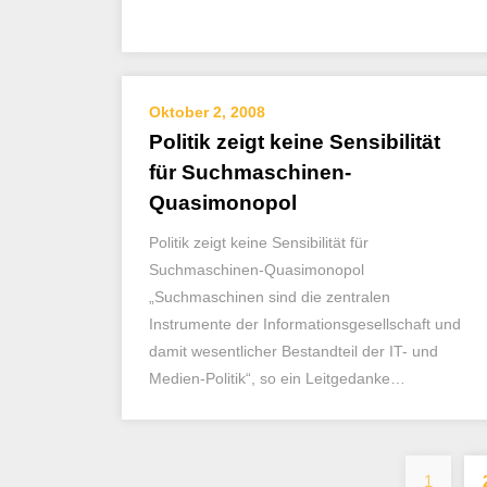
Oktober 2, 2008
Politik zeigt keine Sensibilität
für Suchmaschinen-
Quasimonopol
Politik zeigt keine Sensibilität für
Suchmaschinen-Quasimonopol
„Suchmaschinen sind die zentralen
Instrumente der Informationsgesellschaft und
damit wesentlicher Bestandteil der IT- und
Medien-Politik“, so ein Leitgedanke…
1