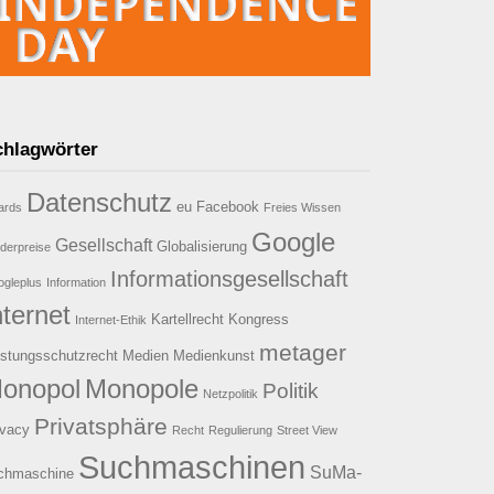
chlagwörter
Datenschutz
eu
Facebook
ards
Freies Wissen
Google
Gesellschaft
Globalisierung
derpreise
Informationsgesellschaft
gleplus
Information
nternet
Kartellrecht
Kongress
Internet-Ethik
metager
istungsschutzrecht
Medien
Medienkunst
onopol
Monopole
Politik
Netzpolitik
Privatsphäre
ivacy
Recht
Regulierung
Street View
Suchmaschinen
SuMa-
chmaschine