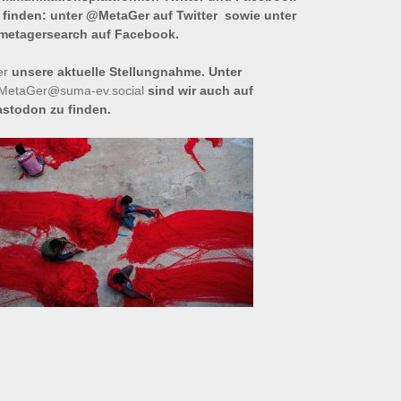
 finden: unter @MetaGer auf Twitter sowie unter
etagersearch auf Facebook.
er
unsere aktuelle Stellungnahme. Unter
etaGer@suma-ev.social
sind wir auch auf
stodon zu finden.