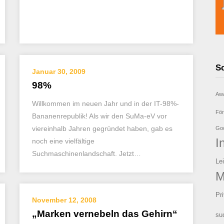
S
Januar 30, 2009
98%
Aw
Willkommen im neuen Jahr und in der IT-98%-
För
Bananenrepublik! Als wir den SuMa-eV vor
viereinhalb Jahren gegründet haben, gab es
Goo
I
noch eine vielfältige
Suchmaschinenlandschaft. Jetzt…
Le
M
Pr
November 12, 2008
„Marken vernebeln das Gehirn“
su