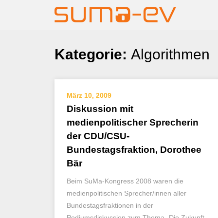
Skip
Kategorie:
Algorithmen
to
content
März 10, 2009
Diskussion mit
medienpolitischer Sprecherin
der CDU/CSU-
Bundestagsfraktion, Dorothee
Bär
Beim SuMa-Kongress 2008 waren die
medienpolitischen Sprecher/innen aller
Bundestagsfraktionen in der
Podiumsdiskussion zum Thema „Die Zukunft