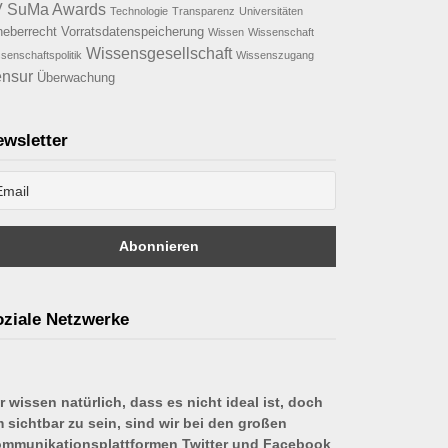
V
SuMa Awards
Technologie
Transparenz
Universitäten
heberrecht
Vorratsdatenspeicherung
Wissen
Wissenschaft
Wissensgesellschaft
senschaftspolitik
Wissenszugang
nsur
Überwachung
wsletter
ziale Netzwerke
r wissen natürlich, dass es nicht ideal ist, doch
 sichtbar zu sein, sind wir bei den großen
mmunikationsplattformen Twitter und Facebook