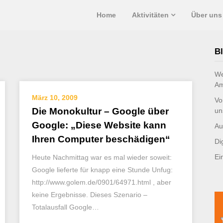
Home
Aktivitäten
Über uns
Bl
We
Am
März 10, 2009
Vo
Die Monokultur – Google über
un
Google: „Diese Website kann
Au
Ihren Computer beschädigen“
Di
Ei
Heute Nachmittag war es mal wieder soweit:
Google lieferte für knapp eine Stunde Unfug:
http://www.golem.de/0901/64971.html , aber
keine Ergebnisse. Dieses Szenario –
Totalausfall Google…