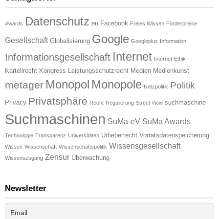
Datenschutz
eu
Facebook
Awards
Freies Wissen
Förderpreise
Google
Gesellschaft
Globalisierung
Googleplus
Information
Internet
Informationsgesellschaft
Internet-Ethik
Kartellrecht
Kongress
Leistungsschutzrecht
Medien
Medienkunst
Monopol
Monopole
metager
Politik
Netzpolitik
Privatsphäre
Privacy
suchmaschine
Recht
Regulierung
Street View
Suchmaschinen
SuMa-eV
SuMa Awards
Urheberrecht
Vorratsdatenspeicherung
Technologie
Transparenz
Universitäten
Wissensgesellschaft
Wissen
Wissenschaft
Wissenschaftspolitik
Zensur
Überwachung
Wissenszugang
Newsletter