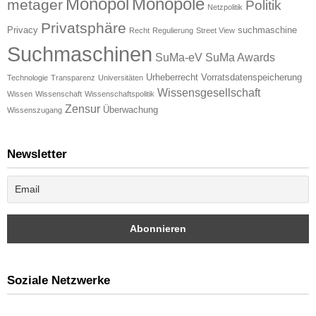
Monopol
Monopole
metager
Politik
Netzpolitik
Privatsphäre
Privacy
suchmaschine
Recht
Regulierung
Street View
Suchmaschinen
SuMa-eV
SuMa Awards
Urheberrecht
Vorratsdatenspeicherung
Technologie
Transparenz
Universitäten
Wissensgesellschaft
Wissen
Wissenschaft
Wissenschaftspolitik
Zensur
Überwachung
Wissenszugang
Newsletter
Soziale Netzwerke