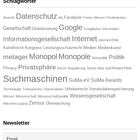
Schlagwörter
Datenschutz
eu
Facebook
Awards
Freies Wissen
Förderpreise
Google
Gesellschaft
Globalisierung
Googleplus
Information
Internet
Informationsgesellschaft
Internet-Ethik
Kartellrecht
Kongress
Leistungsschutzrecht
Medien
Medienkunst
Monopol
Monopole
metager
Politik
Netzpolitik
Privatsphäre
Privacy
suchmaschine
Recht
Regulierung
Street View
Suchmaschinen
SuMa-eV
SuMa Awards
Urheberrecht
Vorratsdatenspeicherung
Technologie
Transparenz
Universitäten
Wissensgesellschaft
Wissen
Wissenschaft
Wissenschaftspolitik
Zensur
Überwachung
Wissenszugang
Newsletter