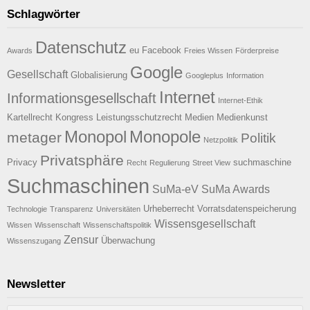
Schlagwörter
Datenschutz
eu
Facebook
Awards
Freies Wissen
Förderpreise
Google
Gesellschaft
Globalisierung
Googleplus
Information
Internet
Informationsgesellschaft
Internet-Ethik
Kartellrecht
Kongress
Leistungsschutzrecht
Medien
Medienkunst
Monopol
Monopole
metager
Politik
Netzpolitik
Privatsphäre
Privacy
suchmaschine
Recht
Regulierung
Street View
Suchmaschinen
SuMa-eV
SuMa Awards
Urheberrecht
Vorratsdatenspeicherung
Technologie
Transparenz
Universitäten
Wissensgesellschaft
Wissen
Wissenschaft
Wissenschaftspolitik
Zensur
Überwachung
Wissenszugang
Newsletter