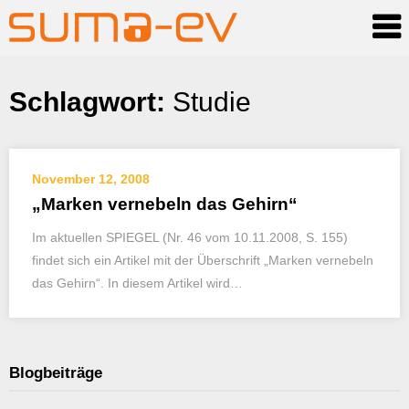
Skip
Schlagwort:
Studie
to
content
November 12, 2008
„Marken vernebeln das Gehirn“
Im aktuellen SPIEGEL (Nr. 46 vom 10.11.2008, S. 155)
findet sich ein Artikel mit der Überschrift „Marken vernebeln
das Gehirn“. In diesem Artikel wird…
Blogbeiträge