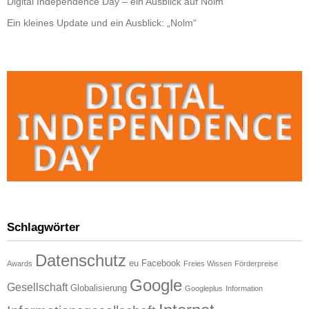
Digital Independence Day – ein Ausblick auf Nolm
Ein kleines Update und ein Ausblick: „Nolm“
Schlagwörter
Datenschutz
eu
Facebook
Awards
Freies Wissen
Förderpreise
Google
Gesellschaft
Globalisierung
Googleplus
Information