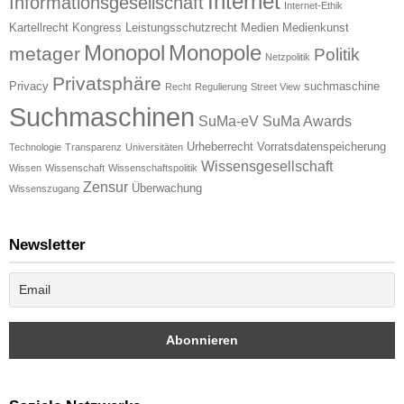
Internet
Informationsgesellschaft
Internet-Ethik
Kartellrecht
Kongress
Leistungsschutzrecht
Medien
Medienkunst
Monopol
Monopole
metager
Politik
Netzpolitik
Privatsphäre
Privacy
suchmaschine
Recht
Regulierung
Street View
Suchmaschinen
SuMa-eV
SuMa Awards
Urheberrecht
Vorratsdatenspeicherung
Technologie
Transparenz
Universitäten
Wissensgesellschaft
Wissen
Wissenschaft
Wissenschaftspolitik
Zensur
Überwachung
Wissenszugang
Newsletter