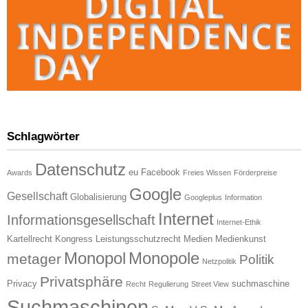
Schlagwörter
Datenschutz
eu
Facebook
Awards
Freies Wissen
Förderpreise
Google
Gesellschaft
Globalisierung
Googleplus
Information
Internet
Informationsgesellschaft
Internet-Ethik
Kartellrecht
Kongress
Leistungsschutzrecht
Medien
Medienkunst
Monopol
Monopole
metager
Politik
Netzpolitik
Privatsphäre
Privacy
suchmaschine
Recht
Regulierung
Street View
Suchmaschinen