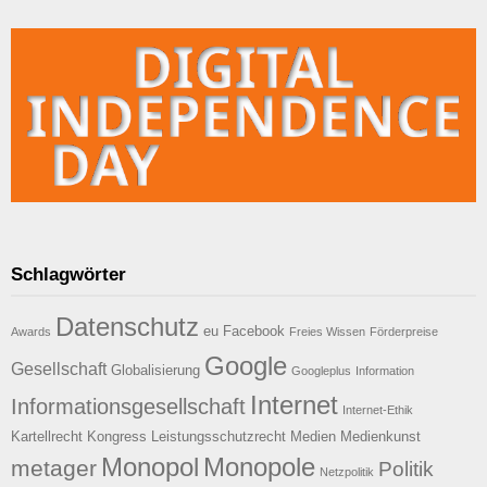
Schlagwörter
Datenschutz
eu
Facebook
Awards
Freies Wissen
Förderpreise
Google
Gesellschaft
Globalisierung
Googleplus
Information
Internet
Informationsgesellschaft
Internet-Ethik
Kartellrecht
Kongress
Leistungsschutzrecht
Medien
Medienkunst
Monopol
Monopole
metager
Politik
Netzpolitik