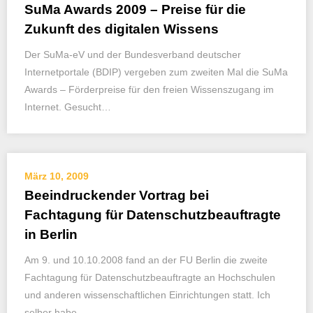
SuMa Awards 2009 – Preise für die
Zukunft des digitalen Wissens
Der SuMa-eV und der Bundesverband deutscher
Internetportale (BDIP) vergeben zum zweiten Mal die SuMa
Awards – Förderpreise für den freien Wissenszugang im
Internet. Gesucht…
März 10, 2009
Beeindruckender Vortrag bei
Fachtagung für Datenschutzbeauftragte
in Berlin
Am 9. und 10.10.2008 fand an der FU Berlin die zweite
Fachtagung für Datenschutzbeauftragte an Hochschulen
und anderen wissenschaftlichen Einrichtungen statt. Ich
selber habe…