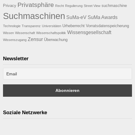
Privatsphäre
Privacy
suchmaschine
Recht
Regulierung
Street View
Suchmaschinen
SuMa-eV
SuMa Awards
Urheberrecht
Vorratsdatenspeicherung
Technologie
Transparenz
Universitäten
Wissensgesellschaft
Wissen
Wissenschaft
Wissenschaftspolitik
Zensur
Überwachung
Wissenszugang
Newsletter
Soziale Netzwerke