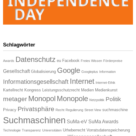
Schlagwörter
Datenschutz
eu
Facebook
Awards
Freies Wissen
Förderpreise
Google
Gesellschaft
Globalisierung
Googleplus
Information
Internet
Informationsgesellschaft
Internet-Ethik
Kartellrecht
Kongress
Leistungsschutzrecht
Medien
Medienkunst
Monopol
Monopole
metager
Politik
Netzpolitik
Privatsphäre
Privacy
suchmaschine
Recht
Regulierung
Street View
Suchmaschinen
SuMa-eV
SuMa Awards
Urheberrecht
Vorratsdatenspeicherung
Technologie
Transparenz
Universitäten