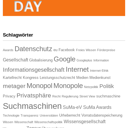
Schlagwörter
Datenschutz
eu
Facebook
Awards
Freies Wissen
Förderpreise
Google
Gesellschaft
Globalisierung
Googleplus
Information
Internet
Informationsgesellschaft
Internet-Ethik
Kartellrecht
Kongress
Leistungsschutzrecht
Medien
Medienkunst
Monopol
Monopole
metager
Politik
Netzpolitik
Privatsphäre
Privacy
suchmaschine
Recht
Regulierung
Street View
Suchmaschinen
SuMa-eV
SuMa Awards
Urheberrecht
Vorratsdatenspeicherung
Technologie
Transparenz
Universitäten
Wissensgesellschaft
Wissen
Wissenschaft
Wissenschaftspolitik