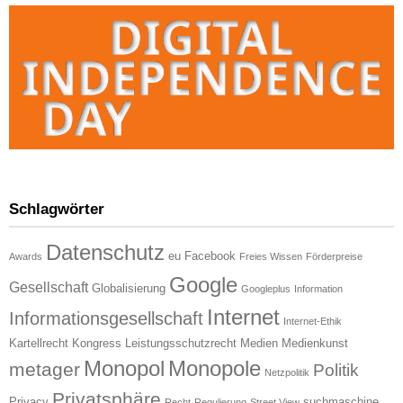
Schlagwörter
Datenschutz
eu
Facebook
Awards
Freies Wissen
Förderpreise
Google
Gesellschaft
Globalisierung
Googleplus
Information
Internet
Informationsgesellschaft
Internet-Ethik
Kartellrecht
Kongress
Leistungsschutzrecht
Medien
Medienkunst
Monopol
Monopole
metager
Politik
Netzpolitik
Privatsphäre
Privacy
suchmaschine
Recht
Regulierung
Street View